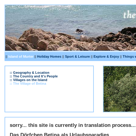
||
Island of Murter
||
Holiday Homes
||
Sport & Leisure
||
Explore & Enjoy
||
Things 
:: Geography & Location
:: The Country and It's People
:: Villages on the Island
:: The Village of Betina
sorry... this site is currently in translation process...
Das Dörfchen Betina als Urlaubsparadies...