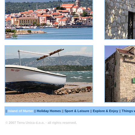
||
Island of Murter
||
Holiday Homes
||
Sport & Leisure
||
Explore & Enjoy
||
Things 
© 2007 Terra Unica d.o.o. - all rights reserved.