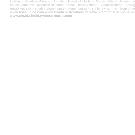
Holiday - Vacation- Adriatic - Croatia - Island of Murter - Murter- Village Betina - 
house- authentic Dalmation old stone house - holiday home - vacation home - holiday
rental- vacation rentals - stone house - stone houses - rent by owner - rent from priva
www.terra-unica.com
www.kroatien-steinhaus.de
www.kroatien-ferienhaus-mu
www.croatia-holidayhouse-murter.com