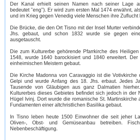
Der Kanal erhielt seinen Namen nach seiner Lage a
bedeutet "eng"). Er wird zum ersten Mal 1474 erwähnt, als
und im Krieg gegen Venedig viele Menschen ihre Zuflucht 
Die Brücke, die den Ort Tisno mit der Insel Murter verbin
Jhs. gebaut, und schon 1832 wurde sie gegen ein
ausgetauscht.
Die zum Kulturerbe gehörende Pfarrkirche des Heilige
1548, wurde 1640 barockisiert und 1840 erweitert. De
einheimischen Meistern gebaut.
Die Kirche Madonna von Caravaggio ist die Votivkirche d
Gelpi und wurde Anfang des 18. Jhs. erbaut. Jedes Ja
Tausende von Gläubigen aus ganz Dalmatien hierher.
Kulturerbes dieses Gebietes befindet sich jedoch in de
Hügel Ivinj. Dort wurde die romanische St. Martinskirche 
Fundamenten einer altchristlichen Basilika gebaut.
In Tisno leben heute 1500 Einwohner die seit jeher La
Oliven-, Obst- und Gemüseanbau betreiben. Fisc
Nebenbeschäftigung.