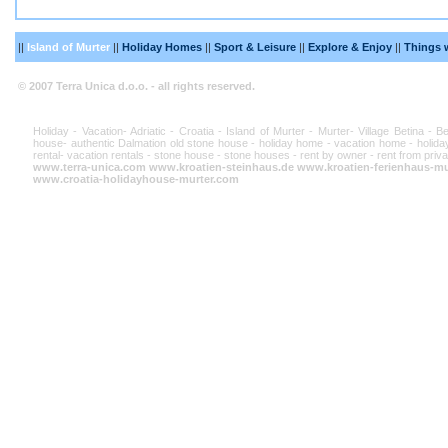
||
Island of Murter
||
Holiday Homes
||
Sport & Leisure
||
Explore & Enjoy
||
Things 
© 2007 Terra Unica d.o.o. - all rights reserved.
Holiday - Vacation- Adriatic - Croatia - Island of Murter - Murter- Village Betina - 
house- authentic Dalmation old stone house - holiday home - vacation home - holiday
rental- vacation rentals - stone house - stone houses - rent by owner - rent from priva
www.terra-unica.com
www.kroatien-steinhaus.de
www.kroatien-ferienhaus-mu
www.croatia-holidayhouse-murter.com