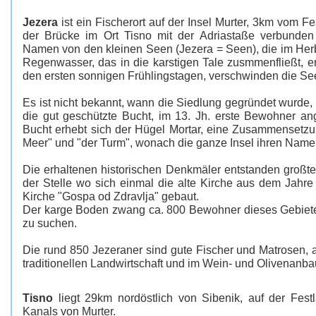
Jezera
ist ein Fischerort auf der Insel Murter, 3km vom Fes
der Brücke im Ort Tisno mit der Adriastaße verbunden 
Namen von den kleinen Seen (Jezera = Seen), die im Her
Regenwasser, das in die karstigen Tale zusmmenfließt, e
den ersten sonnigen Frühlingstagen, verschwinden die Se
Es ist nicht bekannt, wann die Siedlung gegründet wurde,
die gut geschützte Bucht, im 13. Jh. erste Bewohner an
Bucht erhebt sich der Hügel Mortar, eine Zusammensetzun
Meer" und "der Turm", wonach die ganze Insel ihren Nam
Die erhaltenen historischen Denkmäler entstanden großtei
der Stelle wo sich einmal die alte Kirche aus dem Jahr
Kirche "Gospa od Zdravlja" gebaut.
Der karge Boden zwang ca. 800 Bewohner dieses Gebietes
zu suchen.
Die rund 850 Jezeraner sind gute Fischer und Matrosen, a
traditionellen Landwirtschaft und im Wein- und Olivenanba
Tisno
liegt 29km nordöstlich von Sibenik, auf der Festl
Kanals von Murter.