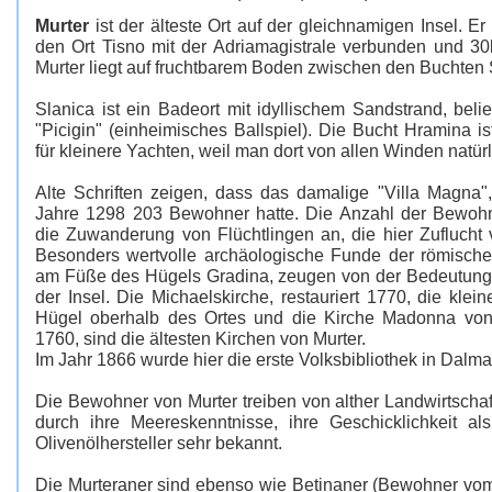
Murter
ist der älteste Ort auf der gleichnamigen Insel. Er 
den Ort Tisno mit der Adriamagistrale verbunden und 30
Murter liegt auf fruchtbarem Boden zwischen den Buchten
Slanica ist ein Badeort mit idyllischem Sandstrand, beli
"Picigin" (einheimisches Ballspiel). Die Bucht Hramina is
für kleinere Yachten, weil man dort von allen Winden natürli
Alte Schriften zeigen, dass das damalige "Villa Magna"
Jahre 1298 203 Bewohner hatte. Die Anzahl der Bewohn
die Zuwanderung von Flüchtlingen an, die hier Zuflucht
Besonders wertvolle archäologische Funde der römische
am Füße des Hügels Gradina, zeugen von der Bedeutung 
der Insel. Die Michaelskirche, restauriert 1770, die kle
Hügel oberhalb des Ortes und die Kirche Madonna vo
1760, sind die ältesten Kirchen von Murter.
Im Jahr 1866 wurde hier die erste Volksbibliothek in Dalma
Die Bewohner von Murter treiben von alther Landwirtschaf
durch ihre Meereskenntnisse, ihre Geschicklichkeit a
Olivenölhersteller sehr bekannt.
Die Murteraner sind ebenso wie Betinaner (Bewohner vom 