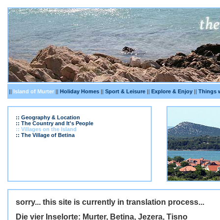
||
Island of Murter
||
Holiday Homes
||
Sport & Leisure
||
Explore & Enjoy
||
Things 
:: Geography & Location
:: The Country and It's People
:: Villages on the Island
:: The Village of Betina
sorry... this site is currently in translation process...
Die vier Inselorte: Murter, Betina, Jezera, Tisno