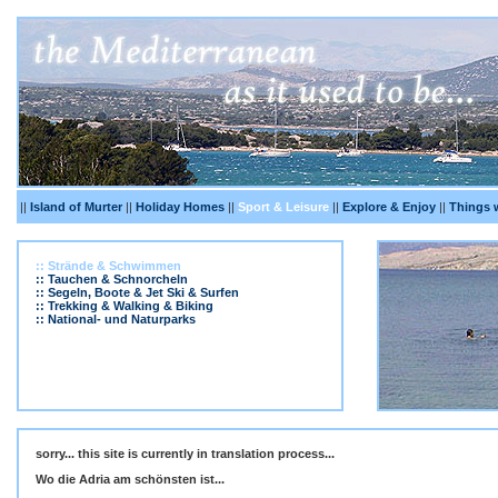
||
Island of Murter
||
Holiday Homes
||
Sport & Leisure
||
Explore & Enjoy
||
Things 
:: Strände & Schwimmen
:: Tauchen & Schnorcheln
:: Segeln, Boote & Jet Ski & Surfen
:: Trekking & Walking & Biking
:: National- und Naturparks
sorry... this site is currently in translation process...
Wo die Adria am schönsten ist...