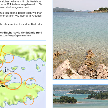
tliches Kriterium für die Verleihung
nal in 37 Ländern vergeben wird. Bis
Öko-Label ausgezeichnet.
zurückgezogene Badestellen wo man
en hier, wie überall in Kroatien,
 die allesamt leicht mit dem Rad oder
sca-Bucht
, sowie die
Strände rund
den zum Vergnügen machen.