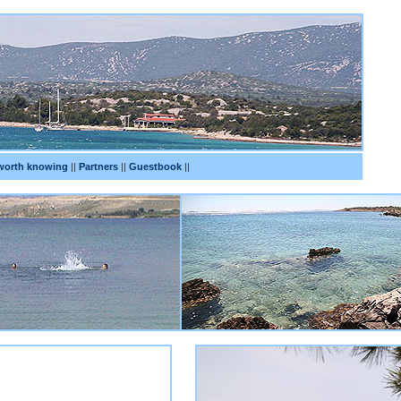
worth knowing
||
Partners
||
Guestbook
||