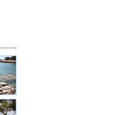
||
deutsch
||