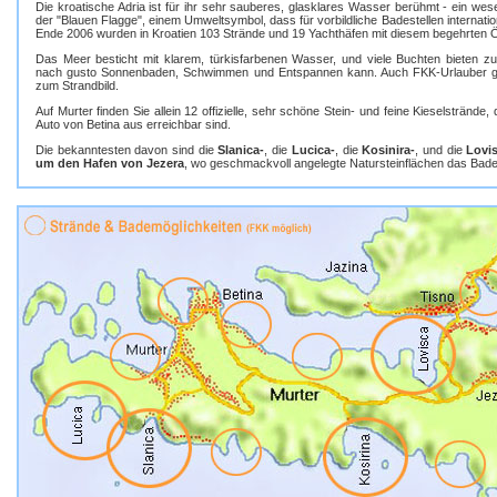
Die kroatische Adria ist für ihr sehr sauberes, glasklares Wasser berühmt - ein wesen
der "Blauen Flagge", einem Umweltsymbol, dass für vorbildliche Badestellen internatio
Ende 2006 wurden in Kroatien 103 Strände und 19 Yachthäfen mit diesem begehrten 
Das Meer besticht mit klarem, türkisfarbenen Wasser, und viele Buchten bieten 
nach gusto Sonnenbaden, Schwimmen und Entspannen kann. Auch FKK-Urlauber gehör
zum Strandbild.
Auf Murter finden Sie allein 12 offizielle, sehr schöne Stein- und feine Kieselstrände,
Auto von Betina aus erreichbar sind.
Die bekanntesten davon sind die
Slanica-
, die
Lucica-
, die
Kosinira-
, und die
Lovi
um den Hafen von Jezera
, wo geschmackvoll angelegte Natursteinflächen das Ba