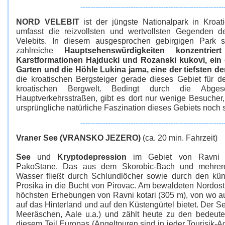
---------------------------------------------------------
NORD VELEBIT
ist der jüngste Nationalpark in Kroat
umfasst die reizvollsten und wertvollsten Gegenden d
Velebits. In diesem ausgesprochen gebirgigen Park
zahlreiche
Hauptsehenswürdigkeiten konzentrie
Karstformationen Hajducki und Rozanski kukovi, ein 
Garten und die Höhle Lukina jama, eine der tiefsten de
die kroatischen Bergsteiger gerade dieses Gebiet für d
kroatischen Bergwelt. Bedingt durch die Abges
Hauptverkehrsstraßen, gibt es dort nur wenige Besucher
ursprüngliche natürliche Faszination dieses Gebiets noch s
---------------------------------------------------------
Vraner See (VRANSKO JEZERO)
(ca. 20 min. Fahrzeit)
See
und
Kryptodepression
im Gebiet von Ravni ko
PakoStane. Das aus dem Skorobic-Bach und mehrer
Wasser fließt durch Schlundlöcher sowie durch den kün
Prosika in die Bucht von Pirovac. Am bewaldeten Nordost
höchsten Erhebungen von Ravni kotari (305 m), von wo au
auf das Hinterland und auf den Küstengürtel bietet. Der Se
Meeräschen, Aale u.a.) und zählt heute zu den bedeut
diesem Teil Europas (Angeltouren sind in jeder Tourisik-A