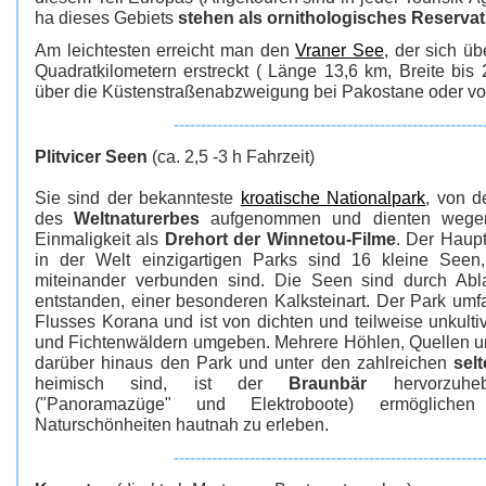
ha dieses Gebiets
stehen als ornithologisches Reservat
Am leichtesten erreicht man den
Vraner See
, der sich ü
Quadratkilometern erstreckt ( Länge 13,6 km, Breite bis 2
über die Küstenstraßenabzweigung bei Pakostane oder vo
---------------------------------------------------------
Plitvicer Seen
(ca. 2,5 -3 h Fahrzeit)
Sie sind der bekannteste
kroatische Nationalpark
, von 
des
Weltnaturerbes
aufgenommen und dienten wegen i
Einmaligkeit als
Drehort der Winnetou-Filme
. Der Haup
in der Welt einzigartigen Parks sind 16 kleine Seen,
miteinander verbunden sind. Die Seen sind durch A
entstanden, einer besonderen Kalksteinart. Der Park umf
Flusses Korana und ist von dichten und teilweise unkulti
und Fichtenwäldern umgeben. Mehrere Höhlen, Quellen 
darüber hinaus den Park und unter den zahlreichen
sel
heimisch sind, ist der
Braunbär
hervorzuheb
("Panoramazüge" und Elektroboote) ermöglich
Naturschönheiten hautnah zu erleben.
---------------------------------------------------------