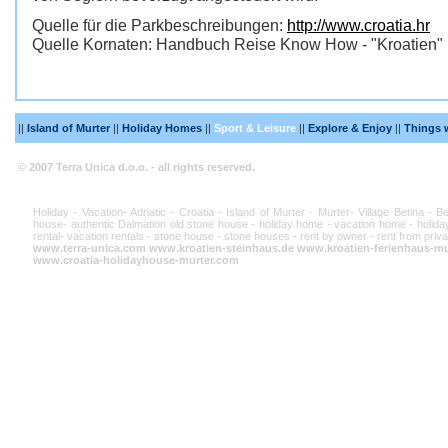
Quelle für die Parkbeschreibungen:
http://www.croatia.hr
Quelle Kornaten: Handbuch Reise Know How - "Kroatien"
||
Island of Murter
||
Holiday Homes
||
Sport & Leisure
||
Explore & Enjoy
||
Things 
© 2007 Terra Unica d.o.o. - all rights reserved.
Holiday - Vacation- Adriatic - Croatia - Island of Murter - Murter- Village Betina - 
house- authentic Dalmation old stone house - holiday home - vacation home - holiday
rental- vacation rentals - stone house - stone houses - rent by owner - rent from priva
www.terra-unica.com
www.kroatien-steinhaus.de
www.kroatien-ferienhaus-mu
www.croatia-holidayhouse-murter.com