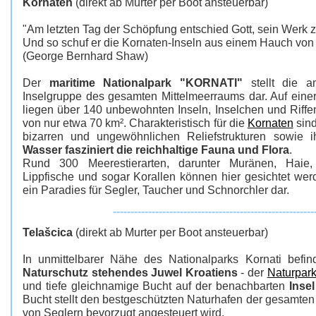
Kornaten
(direkt ab Murter per Boot ansteuerbar)
"Am letzten Tag der Schöpfung entschied Gott, sein Werk 
Und so schuf er die Kornaten-Inseln aus einem Hauch von
(George Bernhard Shaw)
Der
maritime Nationalpark "KORNATI"
stellt die am
Inselgruppe des gesamten Mittelmeerraums dar. Auf eine
liegen über 140 unbewohnten Inseln, Inselchen und Riffe
von nur etwa 70 km². Charakteristisch für die
Kornaten
sind
bizarren und ungewöhnlichen Reliefstrukturen sowie i
Wasser fasziniert die reichhaltige Fauna und Flora
.
Rund 300 Meerestierarten, darunter Muränen, Haie, 
Lippfische und sogar Korallen können hier gesichtet werd
ein Paradies für Segler, Taucher und Schnorchler dar.
---------------------------------------------------------
Telašcica
(direkt ab Murter per Boot ansteuerbar)
In unmittelbarer Nähe des Nationalparks Kornati befin
Naturschutz stehendes Juwel Kroatiens
- der
Naturpark
und tiefe gleichnamige Bucht auf der benachbarten
Inse
Bucht stellt den bestgeschützten Naturhafen der gesamten
von Seglern bevorzugt angesteuert wird.