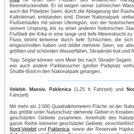
Beeindruckendste. Er ist wegen seiner zahlreichen Wasse
auch die Plitwitzer Seen, durch die Ablagerung der Rau
Kalksteinart, entstanden sind. Dieser Nationalpark umfa
Flußverlaufes mit seiner Uferregion, von der historische
seinem Ursprung, bis zu einer anderen historischen Sta
Flußbett der Krka in eine lange und tiefe Meeresbucht zu
Fluss strömt teilweise durch tiefe Schluchten, die sic
eingeschnitten haben und bildet mehrere Seen, vor al
größten und schönsten Wasserfällen, Skradinski buk und R
Tipp: Segler können vom Meer bis nach Skradin Segeln. 
wie auch andere Parkbesucher (großer Parkplatz vorh
Shuttle-Boot in den Nationalpark gelangen.
---------------------------------------------------------
Velebit- Massiv, Paklenica
(1,25 h Fahrzeit) und
Nor
Fahrzeit)
Mit mehr als 2.000 Quadratkilometern Fläche ist der Natu
das größte unter Naturschutz stehende Gebiet in Kroatien,
geschützten Gebiete zusammen. Innerhalb des Naturpa
ganze Reihe kleinerer geschützter Gebiete, einschließli
Nord-Velebit
und
Paklenica
, sowie der Reservate Hajduc