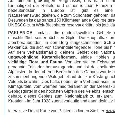
Auf diesem großartigen Bergmassiv, das nach seiner 
Einmaligkeit der Reliefe und seiner reichen Pflanzen-
bedeutendsten in Europa ist, gibt es ein
Natursehenswürdigkeiten, die zum Schönsten gehören, das
Deswegen ist das ganze 150 Kilometer lange Gebirge ges
UNESCO zum Welt-Biosphärenreservat erklärt, bis jetzt das
PAKLENICA
, umfasst die eindrucksvollsten Gebiete 
einschließlich seiner höchsten Gipfel. Die Hauptattraktio
atemberaubenden, in den Berg eingeschnittenen
Schlu
Paklenica
, die sich von schwindelerregender Höhe bis h
Auf dem verhältnismäßig kleinem Gebiet des Nationa
ungewöhnliche Karstreliefformen
, einige Höhlen
vielfältige Flora und Fauna
. Von den steilen Felswän
genannte Fels der herausragende und ist das beliebtes
Alpinisten. In den oberen Bereichen des Canons wurde a
zusammenhängende Waldgebiet auf der zur Küste gerich
Velebits bewahrt. Dies hatte, neben dem Vorhandensein m
Klimagürteln, vom warmen mediterranen an der Meeresküs
Gebirgsgürtel in den höchsten Gipfeln des Velebits, entsc
gehabt, dieses Gebiets zum Nationalpark zu erklären, 
Kroatien - im Jahr 1928 zuerst vorläufig und dann definitiv
Interaktive Detail-Karte von Paklenica finden Sie hier:
www.