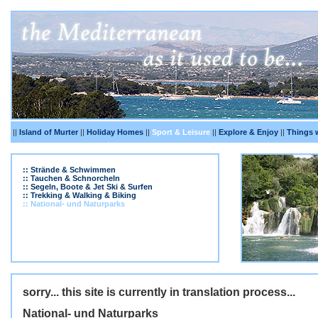
||
Island of Murter
||
Holiday Homes
||
Sport & Leisure
||
Explore & Enjoy
||
Things 
:: Strände & Schwimmen
:: Tauchen & Schnorcheln
:: Segeln, Boote & Jet Ski & Surfen
:: Trekking & Walking & Biking
:: National- und Naturparks
sorry... this site is currently in translation process...
National- und Naturparks