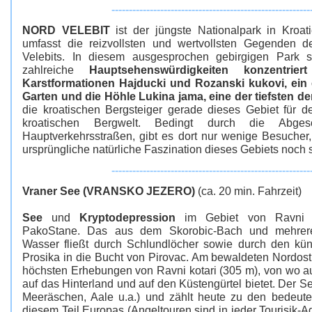
---------------------------------------------------------
NORD VELEBIT
ist der jüngste Nationalpark in Kroat
umfasst die reizvollsten und wertvollsten Gegenden d
Velebits. In diesem ausgesprochen gebirgigen Park
zahlreiche
Hauptsehenswürdigkeiten konzentrie
Karstformationen Hajducki und Rozanski kukovi, ein 
Garten und die Höhle Lukina jama, eine der tiefsten de
die kroatischen Bergsteiger gerade dieses Gebiet für d
kroatischen Bergwelt. Bedingt durch die Abges
Hauptverkehrsstraßen, gibt es dort nur wenige Besucher
ursprüngliche natürliche Faszination dieses Gebiets noch s
---------------------------------------------------------
Vraner See (VRANSKO JEZERO)
(ca. 20 min. Fahrzeit)
See
und
Kryptodepression
im Gebiet von Ravni ko
PakoStane. Das aus dem Skorobic-Bach und mehrer
Wasser fließt durch Schlundlöcher sowie durch den kün
Prosika in die Bucht von Pirovac. Am bewaldeten Nordost
höchsten Erhebungen von Ravni kotari (305 m), von wo au
auf das Hinterland und auf den Küstengürtel bietet. Der Se
Meeräschen, Aale u.a.) und zählt heute zu den bedeut
diesem Teil Europas (Angeltouren sind in jeder Tourisik-A