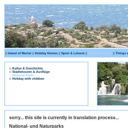
||
Island of Murter
||
Holiday Homes
||
Sport & Leisure
||
Explore & Enjoy
||
Things 
:: Kultur & Geschichte
:: Städtetouren & Ausflüge
:: National Parks
:: Holiday with children
sorry... this site is currently in translation process...
National- und Naturparks