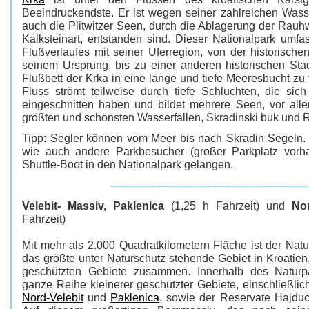
Beeindruckendste. Er ist wegen seiner zahlreichen Wasse
auch die Plitwitzer Seen, durch die Ablagerung der Rau
Kalksteinart, entstanden sind. Dieser Nationalpark umfa
Flußverlaufes mit seiner Uferregion, von der historische
seinem Ursprung, bis zu einer anderen historischen Sta
Flußbett der Krka in eine lange und tiefe Meeresbucht zu
Fluss strömt teilweise durch tiefe Schluchten, die sic
eingeschnitten haben und bildet mehrere Seen, vor al
größten und schönsten Wasserfällen, Skradinski buk und R
Tipp: Segler können vom Meer bis nach Skradin Segeln. 
wie auch andere Parkbesucher (großer Parkplatz vorh
Shuttle-Boot in den Nationalpark gelangen.
---------------------------------------------------------
Velebit- Massiv, Paklenica
(1,25 h Fahrzeit) und
Nor
Fahrzeit)
Mit mehr als 2.000 Quadratkilometern Fläche ist der Natu
das größte unter Naturschutz stehende Gebiet in Kroatien,
geschützten Gebiete zusammen. Innerhalb des Naturpa
ganze Reihe kleinerer geschützter Gebiete, einschließli
Nord-Velebit
und
Paklenica
, sowie der Reservate Hajduc