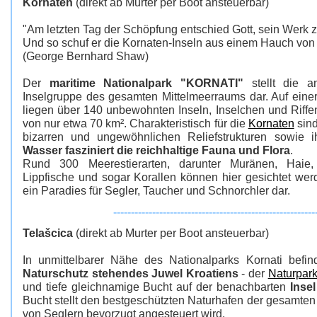
Kornaten
(direkt ab Murter per Boot ansteuerbar)
"Am letzten Tag der Schöpfung entschied Gott, sein Werk 
Und so schuf er die Kornaten-Inseln aus einem Hauch von
(George Bernhard Shaw)
Der
maritime Nationalpark "KORNATI"
stellt die am
Inselgruppe des gesamten Mittelmeerraums dar. Auf eine
liegen über 140 unbewohnten Inseln, Inselchen und Riffe
von nur etwa 70 km². Charakteristisch für die
Kornaten
sind
bizarren und ungewöhnlichen Reliefstrukturen sowie i
Wasser fasziniert die reichhaltige Fauna und Flora
.
Rund 300 Meerestierarten, darunter Muränen, Haie, 
Lippfische und sogar Korallen können hier gesichtet werd
ein Paradies für Segler, Taucher und Schnorchler dar.
---------------------------------------------------------
Telašcica
(direkt ab Murter per Boot ansteuerbar)
In unmittelbarer Nähe des Nationalparks Kornati befin
Naturschutz stehendes Juwel Kroatiens
- der
Naturpark
und tiefe gleichnamige Bucht auf der benachbarten
Inse
Bucht stellt den bestgeschützten Naturhafen der gesamten
von Seglern bevorzugt angesteuert wird.