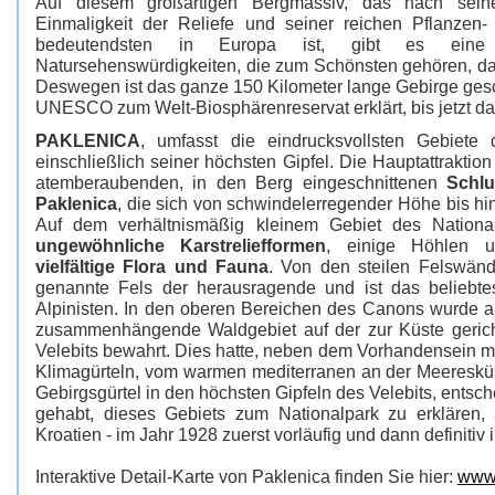
Auf diesem großartigen Bergmassiv, das nach seiner 
Einmaligkeit der Reliefe und seiner reichen Pflanzen-
bedeutendsten in Europa ist, gibt es ein
Natursehenswürdigkeiten, die zum Schönsten gehören, das
Deswegen ist das ganze 150 Kilometer lange Gebirge ges
UNESCO zum Welt-Biosphärenreservat erklärt, bis jetzt das
PAKLENICA
, umfasst die eindrucksvollsten Gebiete 
einschließlich seiner höchsten Gipfel. Die Hauptattraktio
atemberaubenden, in den Berg eingeschnittenen
Schlu
Paklenica
, die sich von schwindelerregender Höhe bis h
Auf dem verhältnismäßig kleinem Gebiet des Nationa
ungewöhnliche Karstreliefformen
, einige Höhlen
vielfältige Flora und Fauna
. Von den steilen Felswän
genannte Fels der herausragende und ist das beliebtes
Alpinisten. In den oberen Bereichen des Canons wurde a
zusammenhängende Waldgebiet auf der zur Küste gerich
Velebits bewahrt. Dies hatte, neben dem Vorhandensein m
Klimagürteln, vom warmen mediterranen an der Meeresküs
Gebirgsgürtel in den höchsten Gipfeln des Velebits, entsc
gehabt, dieses Gebiets zum Nationalpark zu erklären, 
Kroatien - im Jahr 1928 zuerst vorläufig und dann definitiv
Interaktive Detail-Karte von Paklenica finden Sie hier:
www.