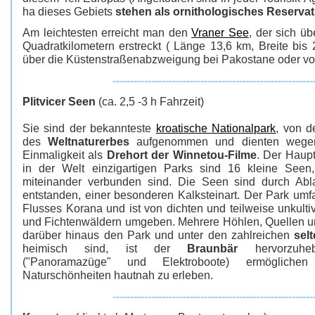
ha dieses Gebiets
stehen als ornithologisches Reservat
Am leichtesten erreicht man den
Vraner See
, der sich ü
Quadratkilometern erstreckt ( Länge 13,6 km, Breite bis 2
über die Küstenstraßenabzweigung bei Pakostane oder vo
---------------------------------------------------------
Plitvicer Seen
(ca. 2,5 -3 h Fahrzeit)
Sie sind der bekannteste
kroatische Nationalpark
, von 
des
Weltnaturerbes
aufgenommen und dienten wegen i
Einmaligkeit als
Drehort der Winnetou-Filme
. Der Haup
in der Welt einzigartigen Parks sind 16 kleine Seen,
miteinander verbunden sind. Die Seen sind durch A
entstanden, einer besonderen Kalksteinart. Der Park umf
Flusses Korana und ist von dichten und teilweise unkulti
und Fichtenwäldern umgeben. Mehrere Höhlen, Quellen 
darüber hinaus den Park und unter den zahlreichen
sel
heimisch sind, ist der
Braunbär
hervorzuheb
("Panoramazüge" und Elektroboote) ermöglich
Naturschönheiten hautnah zu erleben.
---------------------------------------------------------