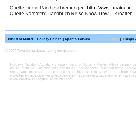
Quelle für die Parkbeschreibungen:
http://www.croatia.hr
Quelle Kornaten: Handbuch Reise Know How - "Kroatien"
||
Island of Murter
||
Holiday Homes
||
Sport & Leisure
||
Explore & Enjoy
||
Things 
© 2007 Terra Unica d.o.o. - all rights reserved.
Holiday - Vacation- Adriatic - Croatia - Island of Murter - Murter- Village Betina - 
house- authentic Dalmation old stone house - holiday home - vacation home - holiday
rental- vacation rentals - stone house - stone houses - rent by owner - rent from priva
www.terra-unica.com
www.kroatien-steinhaus.de
www.kroatien-ferienhaus-mu
www.croatia-holidayhouse-murter.com